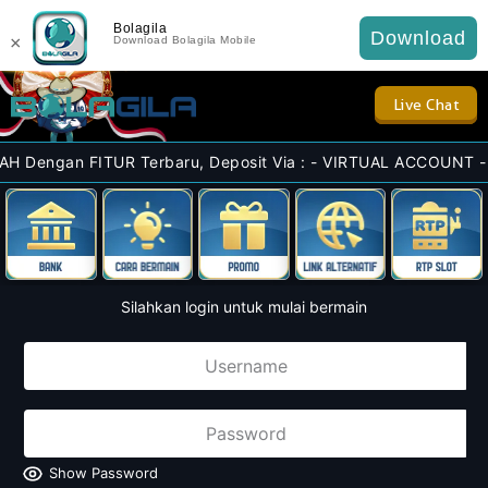
Bolagila
Download
×
Download Bolagila Mobile
Live Chat
n FITUR Terbaru, Deposit Via : - VIRTUAL ACCOUNT - E-WALLE
Silahkan login untuk mulai bermain
Show Password