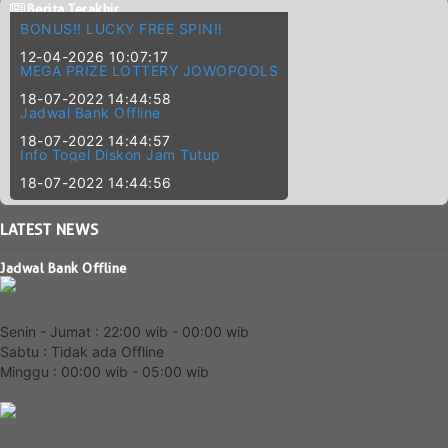
Berita Terakhir
BONUS!! LUCKY FREE SPIN!!
12-04-2026 10:07:17
MEGA PRIZE LOTTERY JOWOPOOLS
18-07-2022 14:44:58
Jadwal Bank Offline
18-07-2022 14:44:57
Info Togel Diskon Jam Tutup
18-07-2022 14:44:56
LATEST
NEWS
Jadwal Bank Offline
Senin - Jumat : 22:00 wib - 00:00 wib
Sabtu : Tidak ada Offline
Minggu : 00:00 wib - 05:00 wib