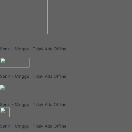
Senin - Minggu : Tidak Ada Offline
Senin - Minggu : Tidak Ada Offline
Senin - Minggu : Tidak Ada Offline
Senin - Minggu : Tidak Ada Offline